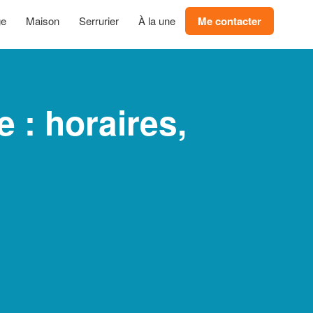
ge
Maison
Serrurier
À la une
Me contacter
e : horaires,