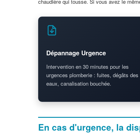
chaudière qui tousse. Si vous avez le même 
Dépannage Urgence
Intervention en 30 minutes pour les
urgences plomberie : fuites, dégâts des
eaux, canalisation bouchée.
En cas d'urgence, la disp