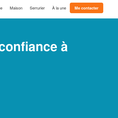
ge
Maison
Serrurier
À la une
Me contacter
confiance à